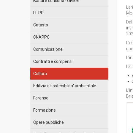
Bandi e concorsi - ONSAI
Lam
LL.PP.
Mos
Dal
Catasto
inv
202
CNAPPC
L’e
rip
Comunicazione
L’i
Contratti e compensi
La 
Cultura
Edilizia e sostenibilita' ambientale
L’i
Bri
Forense
Formazione
Opere pubbliche