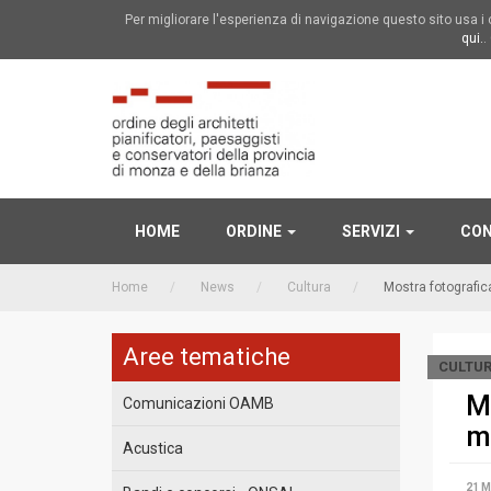
Per migliorare l'esperienza di navigazione questo sito usa 
qui.
.
HOME
ORDINE
SERVIZI
CON
Home
News
Cultura
Mostra fotografica
Aree tematiche
CULTU
Mo
Comunicazioni OAMB
m
Acustica
21 M