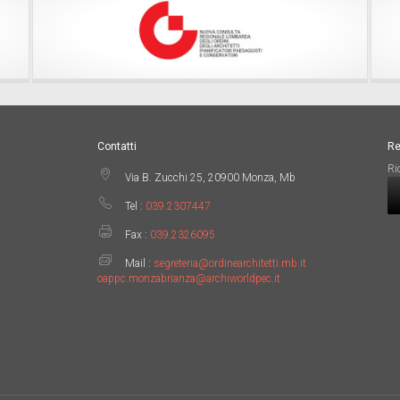
Contatti
Re
Ri
Via B. Zucchi 25, 20900 Monza, Mb
Tel :
039.2307447
Fax :
039.2326095
Mail :
segreteria@ordinearchitetti.mb.it
oappc.monzabrianza@archiworldpec.it