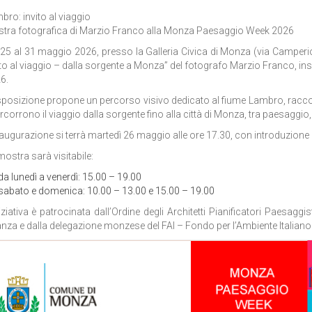
bro: invito al viaggio
tra fotografica di Marzio Franco alla Monza Paesaggio Week 2026
 25 al 31 maggio 2026, presso la Galleria Civica di Monza (via Camperi
ito al viaggio – dalla sorgente a Monza” del fotografo Marzio Franco, 
6.
sposizione propone un percorso visivo dedicato al fiume Lambro, racco
ercorrono il viaggio dalla sorgente fino alla città di Monza, tra paesagg
naugurazione si terrà martedì 26 maggio alle ore 17.30, con introduzione 
mostra sarà visitabile:
da lunedì a venerdì: 15.00 – 19.00
sabato e domenica: 10.00 – 13.00 e 15.00 – 19.00
niziativa è patrocinata dall’Ordine degli Architetti Pianificatori Paesagg
anza e dalla delegazione monzese del FAI – Fondo per l’Ambiente Italiano