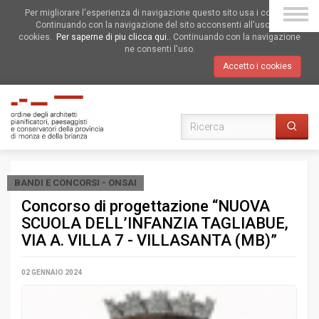
Per migliorare l'esperienza di navigazione questo sito usa i cookies.
Continuando con la navigazione del sito acconsenti all'uso dei
cookies.
Per saperne di piu clicca qui.
. Continuando con la navigazione
ne consenti l'uso.
Accetto i cookies
BANDI E CONCORSI - ONSAI
Concorso di progettazione “NUOVA
SCUOLA DELL’INFANZIA TAGLIABUE,
VIA A. VILLA 7 - VILLASANTA (MB)”
02 GENNAIO 2024