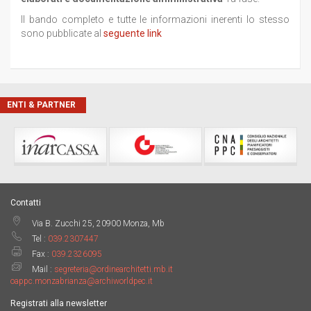
Il bando completo e tutte le informazioni inerenti lo stesso
sono pubblicate al
seguente link
ENTI & PARTNER
Contatti
Via B. Zucchi 25, 20900 Monza, Mb
Tel :
039.2307447
Fax :
039.2326095
Mail :
segreteria@ordinearchitetti.mb.it
oappc.monzabrianza@archiworldpec.it
Registrati alla newsletter