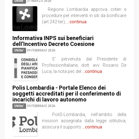
Utilita'
31 MARZO 2026
Regione Lombardia approva criteri e
procedure per interventi in siti da bonificare
(art.242-ter),
...continua
Informativa INPS sui beneficiari
dell’Incentivo Decreto Coesione
Utilita'
09 FEBBRAIO 2026
E’ pervenuta dal Presidente di
ProfessionItaliane, dott. avv. Rosario De
Luca, la nota pec del
...continua
Polis Lombardia - Portale Elenco dei
soggetti accreditati per il conferimento di
incarichi di lavoro autonomo
Utilita'
09 FEBBRAIO 2026
PoliS-Lombardia, nell’ambito della
mission assegnata dalla legge istitutiva,
assicura il supporto
...continua