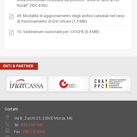
fiscali” (920.4 Kb)
09. Modalità di aggiornamento degli archivi catastali nel caso
di frazionamento di Enti Urbani (1.5 MB)
10. Vadevecum nazionale per i DOCFA (6.4 MB)
ENTI & PARTNER
Contatti
Via B. Zucchi 25, 20900 Monza, Mb
Tel :
039.2307447
Fax :
039.2326095