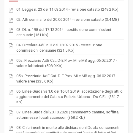
01. Legge n. 23 del 11.03.2014 - revisione catasto (249.2 Kb)
02. Atti seminario del 20.06.2014 - revisione catasto (3.4 MB)
03. DL n. 198 del 17.12.2014 - costituzione commissioni
censuarie (151 Kb)
04. Circolare AdE n. 3 del 18.02.2015 - costituzione
commissioni censuarie (321.5 Kb)
05a. Prezziario AdE Cat. D-E Prov. MI e MB agg. 06.02.2017 -
valore fabbricati (598.9 Kb)
05b. Prezziario AdE Cat. D-E Prov. MI e MB agg. 06.02.2017 -
valore aree (335.6 Kb)
06. Linee Guida vs 1.0 del 16.01.2019 | accettazione degli atti di
aggiornamento del Catasto Edilizio Urbano - Do.C.Fa. (331.7
Kb)
07. Linee Guida del 20.10.2020 | censimento cantine, soffitte,
autorimesse, locali accessori (368.2 Kb)
08. Chiarimenti in merito alle dichiarazioni Docfa concernenti
unità immobiliari costituite da porzioni “unite di fatto ai fini