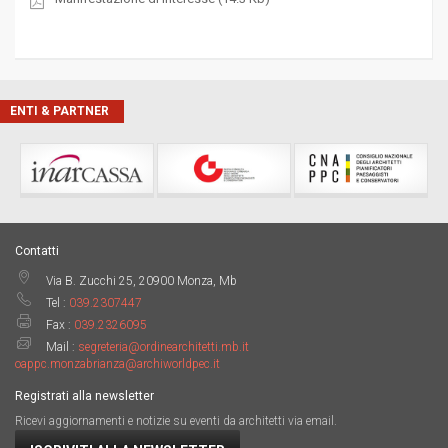
ENTI & PARTNER
Contatti
Via B. Zucchi 25, 20900 Monza, Mb
Tel :
039.2307447
Fax :
039.2326095
Mail :
segreteria@ordinearchitetti.mb.it
oappc.monzabrianza@archiworldpec.it
Registrati alla newsletter
Ricevi aggiornamenti e notizie su eventi da architetti via email.