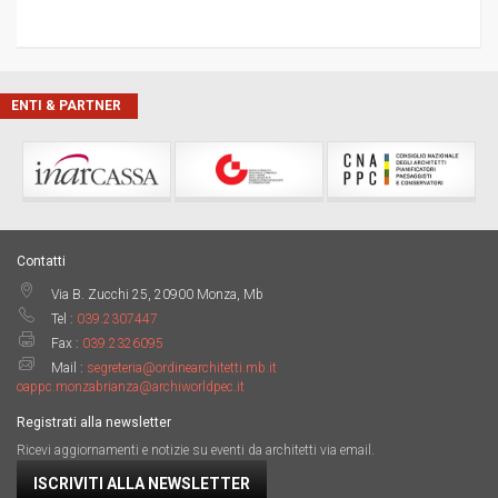
ENTI & PARTNER
Contatti
Via B. Zucchi 25, 20900 Monza, Mb
Tel :
039.2307447
Fax :
039.2326095
Mail :
segreteria@ordinearchitetti.mb.it
oappc.monzabrianza@archiworldpec.it
Registrati alla newsletter
Ricevi aggiornamenti e notizie su eventi da architetti via email.
ISCRIVITI ALLA NEWSLETTER