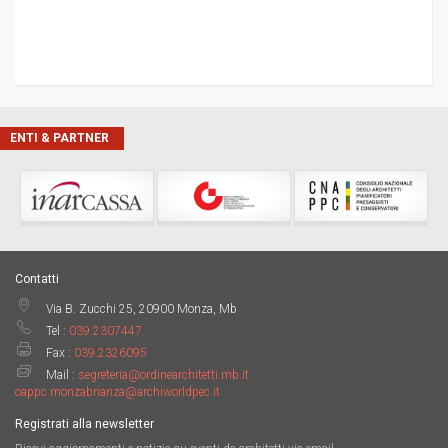
ENTI & PARTNER
Contatti
Via B. Zucchi 25, 20900 Monza, Mb
Tel :
039.2307447
Fax :
039.2326095
Mail :
segreteria@ordinearchitetti.mb.it
oappc.monzabrianza@archiworldpec.it
Registrati alla newsletter