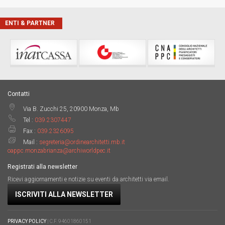
ENTI & PARTNER
Contatti
Via B. Zucchi 25, 20900 Monza, Mb
Tel :
039.2307447
Fax :
039.2326095
Mail :
segreteria@ordinearchitetti.mb.it
oappc.monzabrianza@archiworldpec.it
Registrati alla newsletter
Ricevi aggiornamenti e notizie su eventi da architetti via email.
ISCRIVITI ALLA NEWSLETTER
PRIVACY POLICY
| C.F. 94601860151