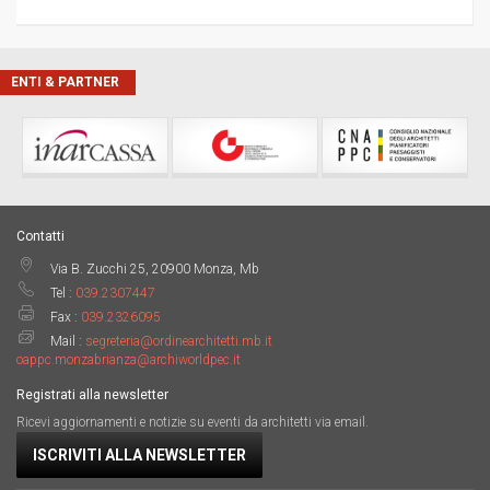
ENTI & PARTNER
Contatti
Via B. Zucchi 25, 20900 Monza, Mb
Tel :
039.2307447
Fax :
039.2326095
Mail :
segreteria@ordinearchitetti.mb.it
oappc.monzabrianza@archiworldpec.it
Registrati alla newsletter
Ricevi aggiornamenti e notizie su eventi da architetti via email.
ISCRIVITI ALLA NEWSLETTER