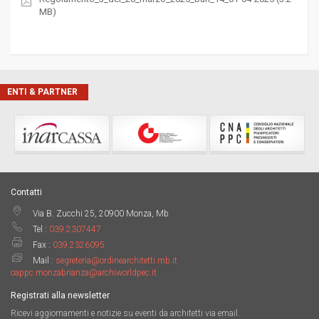
MB)
ENTI & PARTNER
Contatti
Via B. Zucchi 25, 20900 Monza, Mb
Tel :
039.2307447
Fax :
039.2326095
Mail :
segreteria@ordinearchitetti.mb.it
oappc.monzabrianza@archiworldpec.it
Registrati alla newsletter
Ricevi aggiornamenti e notizie su eventi da architetti via email.