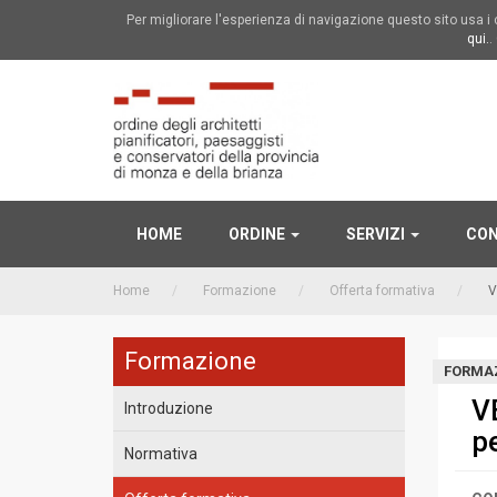
Per migliorare l'esperienza di navigazione questo sito usa 
qui.
.
HOME
ORDINE
SERVIZI
CON
Home
Formazione
Offerta formativa
V
Formazione
FORMA
V
Introduzione
p
Normativa