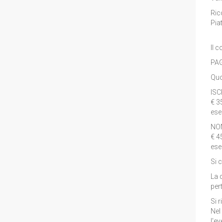
Ric
Pia
Il 
PAG
Quo
ISC
€ 3
ese
NON
€ 4
ese
Si 
La 
per
Si 
Nel
l'ev