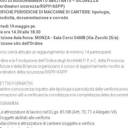
RSO DI AGGIORNAMENTO ABILITANTE – SICUREZZA
ordinatori sicurezza/RSPP/ASPP)
IFICHE PERIODICHE DI MACCHINE DI CANTIERE: tipologie,
iodicità, documentazione e corredo
tedì 19 maggio pv.
le ore 14.30 alle 18.30
rizione Aula fisica: MONZA - Sala Corsi OAMB (Via Zucchi 25/a):
rizione sito dell'Ordine
corso verrà attivato al raggiungimento di minimo 14 partecipanti
dine e la Fondazione dell'Ordine degli Architetti P. P. e C. della Provincia
Monza e della Brianza organizzano il corso di aggiornamento rivolto ai
rdinatori della sicurezza/RSPP/ASPP
ETTIVI FORMATIVI
antire conoscenza rispetto alle tipologie e periodicità delle verifiche pre
ormazioni utili a verificare la correttezza e la completezza della docume
OGRAMMA
Le attrezzature di lavoro nel D.Lgs. 81/08 (Artt. 70, 71 e Allegato VII)
Soggetti abilitati alle verifiche
Macchine e attrezzature di cantiere soggette a verifica