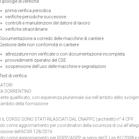
Tipologie di verifiche:
prima verifica periodica
verifiche periodiche successive
controlli e manutenzioni del datore di lavoro
verifiche straordinarie
Documentazione a corredo delle macchine di cantiere
Gestione delle non conformità in cantiere
attrezzature non verificate o con documentazione incompleta
provvedimenti operativi del CSE
sospensione dell’uso delle macchine e segnalazioni
Test di verifica
LATORI
CA SORRENTINO
ente qualificato, con esperienza pluriennale sia nell’ambito dello svolgime
l’ambito della formazione
 IL CORSO SONO STATI RILASCIATI DAL CNAPPC (architetti) n° 4 CFP
ido come aggiornamento per coordinatori della sicurezza di cui all'allega
visione dell'ACSR 128/2016
ido come aggiornamento per RSPP/ASPP ai sensi del D. Lgs 81/2008 e 