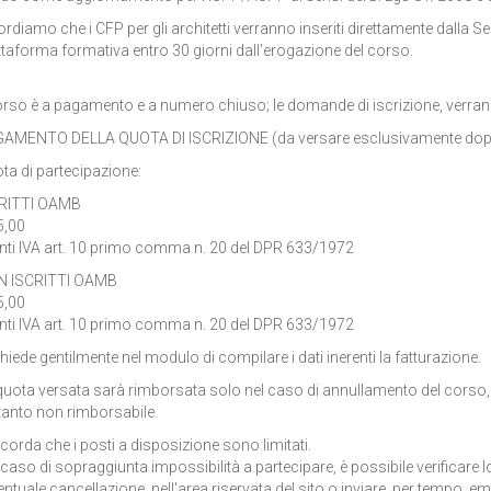
ordiamo che i CFP per gli architetti verranno inseriti direttamente dalla Se
ttaforma formativa entro 30 giorni dall'erogazione del corso.
corso è a pagamento e a numero chiuso; le domande di iscrizione, verranno
AMENTO DELLA QUOTA DI ISCRIZIONE (da versare esclusivamente dopo ri
ta di partecipazione:
RITTI OAMB
5,00
nti IVA art. 10 primo comma n. 20 del DPR 633/1972
 ISCRITTI OAMB
5,00
nti IVA art. 10 primo comma n. 20 del DPR 633/1972
chiede gentilmente nel modulo di compilare i dati inerenti la fatturazione.
quota versata sarà rimborsata solo nel caso di annullamento del corso, in 
tanto non rimborsabile.
ricorda che i posti a disposizione sono limitati.
 caso di sopraggiunta impossibilità a partecipare, è possibile verificare lo
entuale cancellazione, nell'area riservata del sito o inviare, per tempo, ema