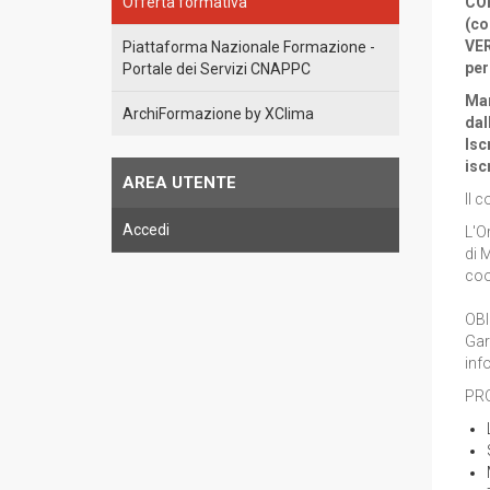
Offerta formativa
CO
(co
VER
Piattaforma Nazionale Formazione -
per
Portale dei Servizi CNAPPC
Mar
ArchiFormazione by XClima
dal
Isc
isc
AREA UTENTE
Il 
Accedi
L'Or
di 
coo
OBI
Gar
inf
PR