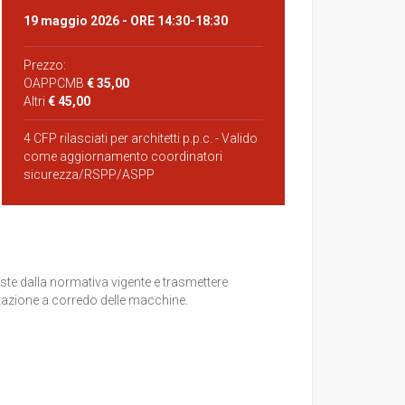
19 maggio 2026
- ORE 14:30-18:30
Prezzo:
OAPPCMB
€ 35,00
Altri
€ 45,00
4 CFP rilasciati per architetti p.p.c. - Valido
come aggiornamento coordinatori
sicurezza/RSPP/ASPP
viste dalla normativa vigente e trasmettere
ntazione a corredo delle macchine.