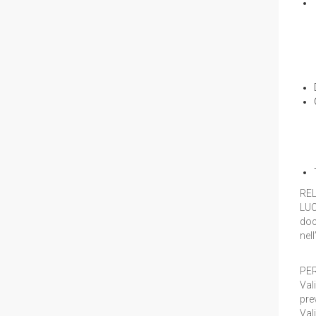
RE
LU
doc
nel
PER
Val
pre
Val