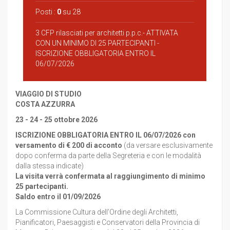
Posti :
0
su 28
3 CFP rilasciati per architetti p.p.c.- ATTIVATA
CON UN MINIMO DI 25 PARTECIPANTI -
ISCRIZIONE OBBLIGATORIA ENTRO IL
06/07/2026
VIAGGIO DI STUDIO
COSTA AZZURRA
23 - 24 - 25 ottobre 2026
ISCRIZIONE OBBLIGATORIA ENTRO IL 06/07/2026 con
versamento di € 200 di acconto
(da versare esclusivamente
dopo conferma da parte della Segreteria e con le modalità
dalla stessa indicate)
La visita verrà confermata al raggiungimento di minimo
25 partecipanti.
Saldo entro il 01/09/2026
La Commissione Cultura dell’Ordine degli Architetti,
Pianificatori, Paesaggisti e Conservatori della Provincia di