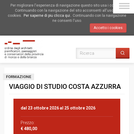
Per migliorare l'esperienza di navigazione questo sito usa i cookies.
Continuando con la navigazione del sito acconsenti all'uso dei
cookies.
Per saperne di piu clicca qui.
. Continuando con la navigazione
ne consenti l'uso.
Accetto i cookies
FORMAZIONE
VIAGGIO DI STUDIO COSTA AZZURRA
dal
23 ottobre 2026
al
25 ottobre 2026
Prezzo:
€ 480,00