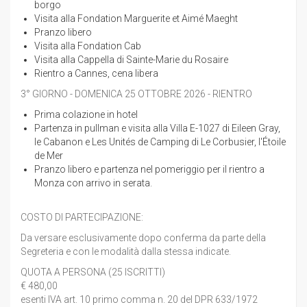
borgo
Visita alla Fondation Marguerite et Aimé Maeght
Pranzo libero
Visita alla Fondation Cab
Visita alla Cappella di Sainte-Marie du Rosaire
Rientro a Cannes, cena libera
3° GIORNO - DOMENICA 25 OTTOBRE 2026 - RIENTRO
Prima colazione in hotel
Partenza in pullman e visita alla Villa E-1027 di Eileen Gray,
le Cabanon e Les Unités de Camping di Le Corbusier, l'Étoile
de Mer
Pranzo libero e partenza nel pomeriggio per il rientro a
Monza con arrivo in serata.
COSTO DI PARTECIPAZIONE:
Da versare esclusivamente dopo conferma da parte della
Segreteria e con le modalità dalla stessa indicate.
QUOTA A PERSONA (25 ISCRITTI)
€ 480,00
esenti IVA art. 10 primo comma n. 20 del DPR 633/1972