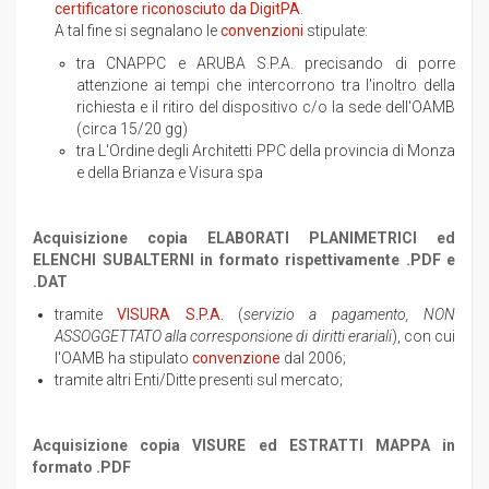
certificatore riconosciuto da DigitPA
.
A tal fine si segnalano le
convenzioni
stipulate:
tra CNAPPC e ARUBA S.P.A. precisando di porre
attenzione ai tempi che intercorrono tra l'inoltro della
richiesta e il ritiro del dispositivo c/o la sede dell'OAMB
(circa 15/20 gg)
tra L'Ordine degli Architetti PPC della provincia di Monza
e della Brianza e Visura spa
Acquisizione copia ELABORATI PLANIMETRICI ed
ELENCHI SUBALTERNI in formato rispettivamente .PDF e
.DAT
tramite
VISURA S.P.A.
(
servizio a pagamento, NON
ASSOGGETTATO alla corresponsione di diritti erariali
), con cui
l'OAMB ha stipulato
convenzione
dal 2006;
tramite altri Enti/Ditte presenti sul mercato;
Acquisizione copia VISURE ed ESTRATTI MAPPA in
formato .PDF