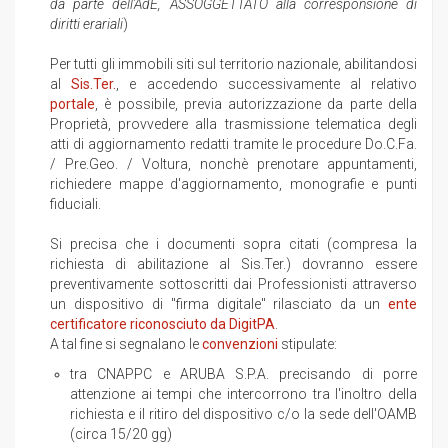
da parte dell'AdE, ASSOGGETTATO alla corresponsione di
diritti erariali
)
Per tutti gli immobili siti sul territorio nazionale, abilitandosi
al
Sis.Ter.
, e accedendo successivamente al relativo
portale
, è possibile, previa autorizzazione da parte della
Proprietà, provvedere alla trasmissione telematica degli
atti di aggiornamento redatti tramite le procedure Do.C.Fa.
/ Pre.Geo. / Voltura, nonchè prenotare appuntamenti,
richiedere mappe d'aggiornamento, monografie e punti
fiduciali.
Si precisa che i documenti sopra citati (compresa la
richiesta di abilitazione al Sis.Ter.) dovranno essere
preventivamente sottoscritti dai Professionisti attraverso
un dispositivo di "firma digitale" rilasciato da un
ente
certificatore riconosciuto da DigitPA
.
A tal fine si segnalano le
convenzioni
stipulate:
tra CNAPPC e ARUBA S.P.A. precisando di porre
attenzione ai tempi che intercorrono tra l'inoltro della
richiesta e il ritiro del dispositivo c/o la sede dell'OAMB
(circa 15/20 gg)