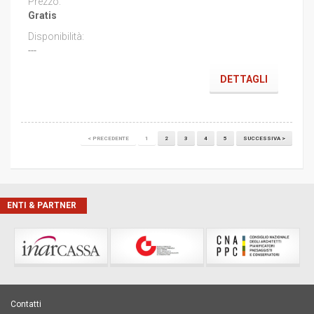
Gratis
---
DETTAGLI
< PRECEDENTE
1
2
3
4
5
SUCCESSIVA >
ENTI & PARTNER
Contatti