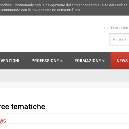
i cookies. Continuando con la navigazione del sito acconsenti all'uso dei cookies
 Continuando con la navigazione ne consenti l'uso.
Posta elett
VENZIONI
PROFESSIONE
FORMAZIONE
NEWS
ree tematiche
WS