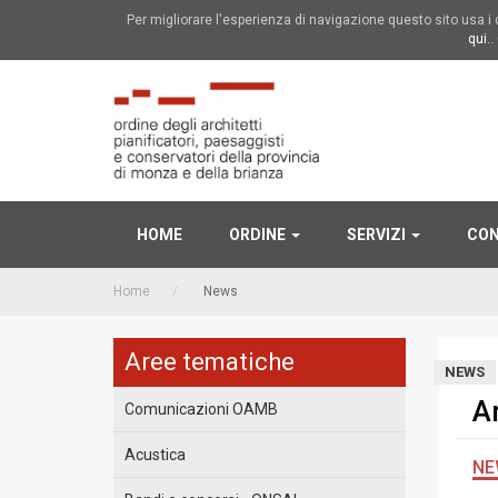
Per migliorare l'esperienza di navigazione questo sito usa 
qui.
.
HOME
ORDINE
SERVIZI
CON
Home
News
Aree tematiche
NEWS
A
Comunicazioni OAMB
Acustica
NE