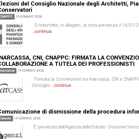
lezioni del Consiglio Nazionale degli Architetti, Pia
Conservatori
CNAPPC
19 GENNAIO 2026
Si trasmette, in allegato, la nota pervenuta il 16/01/2
...continua
INARCASSA, CNI, CNAPPC: FIRMATA LA CONVENZI
COLLABORAZIONE A TUTELA DEI PROFESSIONISTI
Inarcassa
19 GENNAIO 2026
Firmata la Convenzione tra Inarcassa, CNI e CNAPPC
Consiglio
...continua
Comunicazione di dismissione della procedura infor
Catasto
19 GENNAIO 2026
E’ pervenuta dall’Agenzia delle Entrate - Divisione Servizi