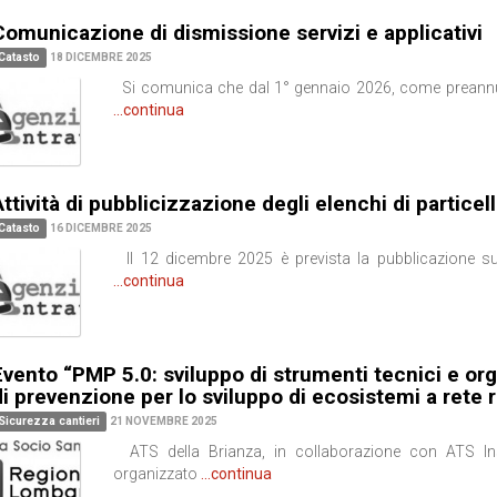
Comunicazione di dismissione servizi e applicativi
Catasto
18 DICEMBRE 2025
Si comunica che dal 1° gennaio 2026, come preannun
...continua
ttività di pubblicizzazione degli elenchi di particell
Catasto
16 DICEMBRE 2025
Il 12 dicembre 2025 è prevista la pubblicazione su
...continua
Evento “PMP 5.0: sviluppo di strumenti tecnici e orga
di prevenzione per lo sviluppo di ecosistemi a rete 
Sicurezza cantieri
21 NOVEMBRE 2025
ATS della Brianza, in collaborazione con ATS Insu
organizzato
...continua