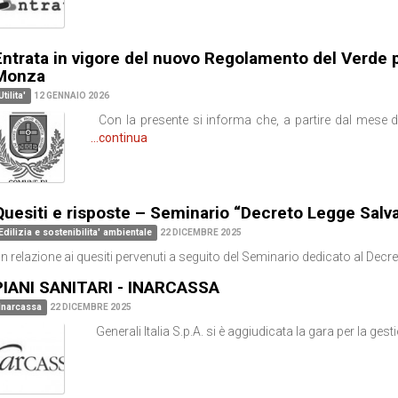
Entrata in vigore del nuovo Regolamento del Verde 
Monza
Utilita'
12 GENNAIO 2026
Con la presente si informa che, a partire dal mese 
...continua
Quesiti e risposte – Seminario “Decreto Legge Salv
Edilizia e sostenibilita' ambientale
22 DICEMBRE 2025
n relazione ai quesiti pervenuti a seguito del Seminario dedicato al Dec
PIANI SANITARI - INARCASSA
Inarcassa
22 DICEMBRE 2025
Generali Italia S.p.A. si è aggiudicata la gara per la ge