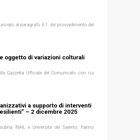
ciato al paragrafo 6.1. del provvedimento del
e oggetto di variazioni colturali
lla Gazzetta Ufficiale del Comunicato con cui
nizzativi a supporto di interventi
resilienti” – 2 dicembre 2025
bria, INAIL e Università del Salento, hanno