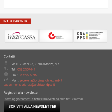
ENTI & PARTNER
Contatti
Via B. Zucchi 25, 20900 Monza, Mb
Tel :
039.2307447
Fax :
039.2326095
Mail :
segreteria@ordinearchitetti.mb.it
oappc.monzabrianza@archiworldpec.it
Registrati alla newsletter
Ricevi aggiornamenti e notizie su eventi da architetti via email.
ISCRIVITI ALLA NEWSLETTER