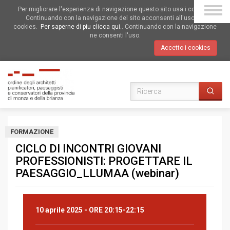
Per migliorare l'esperienza di navigazione questo sito usa i cookies.
Continuando con la navigazione del sito acconsenti all'uso dei
cookies.
Per saperne di piu clicca qui.
. Continuando con la navigazione
ne consenti l'uso.
Accetto i cookies
FORMAZIONE
CICLO DI INCONTRI GIOVANI
PROFESSIONISTI: PROGETTARE IL
PAESAGGIO_LLUMAA (webinar)
10 aprile 2025
- ORE 20:15-22:15