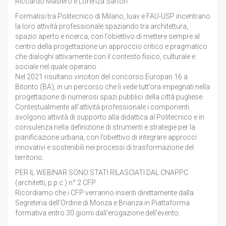
Riccardo Masiero e Lorenza Sartori.
Formatisi tra Politecnico di Milano, Iuav e FAU-USP incentrano
la loro attività professionale spaziando tra architettura,
spazio aperto e ricerca, con l’obiettivo di mettere sempre al
centro della progettazione un approccio critico e pragmatico
che dialoghi attivamente con il contesto fisico, culturale e
sociale nel quale operano.
Nel 2021 risultano vincitori del concorso Europan 16 a
Bitonto (BA), in un percorso che li vede tutt’ora impegnati nella
progettazione di numerosi spazi pubblici della città pugliese.
Contestualmente all’attività professionale i componenti
svolgono attività di supporto alla didattica al Politecnico e in
consulenza nella definizione di strumenti e strategie per la
pianificazione urbana, con l’obiettivo di integrare approcci
innovativi e sostenibili nei processi di trasformazione del
territorio.
PER IL WEBINAR SONO STATI RILASCIATI DAL CNAPPC
(architetti, p.p.c.) n° 2 CFP
Ricordiamo che i CFP verranno inseriti direttamente dalla
Segreteria dell'Ordine di Monza e Brianza in Piattaforma
formativa entro 30 giorni dall'erogazione dell'evento.