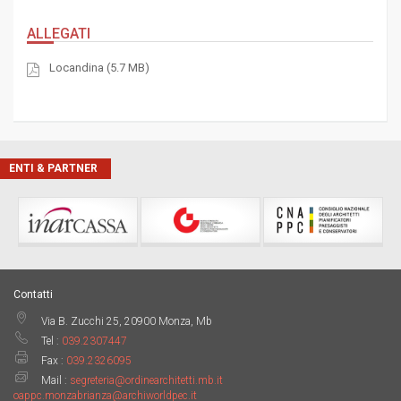
ALLEGATI
Locandina (5.7 MB)
ENTI & PARTNER
Contatti
Via B. Zucchi 25, 20900 Monza, Mb
Tel :
039.2307447
Fax :
039.2326095
Mail :
segreteria@ordinearchitetti.mb.it
oappc.monzabrianza@archiworldpec.it