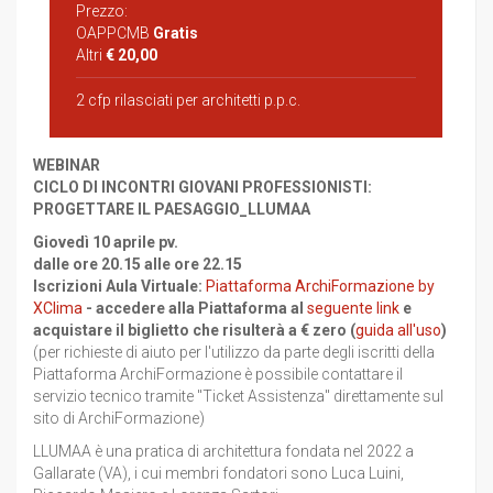
Prezzo:
OAPPCMB
Gratis
Altri
€ 20,00
2 cfp rilasciati per architetti p.p.c.
WEBINAR
CICLO DI INCONTRI GIOVANI PROFESSIONISTI:
PROGETTARE IL PAESAGGIO_LLUMAA
Giovedì 10 aprile pv.
dalle ore 20.15 alle ore 22.15
Iscrizioni Aula Virtuale:
Piattaforma ArchiFormazione by
XClima
- accedere alla Piattaforma al
seguente link
e
acquistare il biglietto che risulterà a € zero (
guida all'uso
)
(per richieste di aiuto per l'utilizzo da parte degli iscritti della
Piattaforma ArchiFormazione è possibile contattare il
servizio tecnico tramite "Ticket Assistenza" direttamente sul
sito di ArchiFormazione)
LLUMAA è una pratica di architettura fondata nel 2022 a
Gallarate (VA), i cui membri fondatori sono Luca Luini,