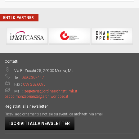
ENTI & PARTNER
Contatti
Via B. Zucchi 25, 20900 Monza, Mb
Tel :
039.2307447
Fax :
039.2326095
Mail :
segreteria@ordinearchitetti.mb.it
oappc.monzabrianza@archiworldpec.it
Registrati alla newsletter
Ricevi aggiornamenti e notizie su eventi da architetti via email.
ISCRIVITI ALLA NEWSLETTER