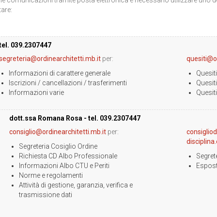
tare:
tel. 039.2307447
segreteria@ordinearchitetti.mb.it
per:
quesiti@or
Informazioni di carattere generale
Quesiti
Iscrizioni / cancellazioni / trasferimenti
Quesiti
Informazioni varie
Quesiti
dott.ssa Romana Rosa - tel. 039.2307447
consiglio@ordinearchitetti.mb.it
per:
consigliod
disciplin
Segreteria Cosiglio Ordine
Richiesta CD Albo Professionale
Segrete
Informazioni Albo CTU e Periti
Espost
Norme e regolamenti
Attività di gestione, garanzia, verifica e
trasmissione dati