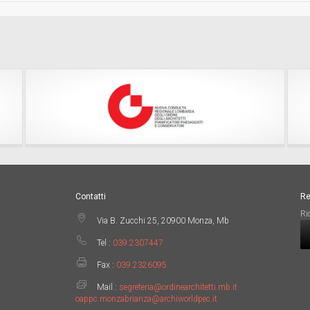
Contatti
Re
Ri
Via B. Zucchi 25, 20900 Monza, Mb
Tel :
039.2307447
Fax :
039.2326095
Mail :
segreteria@ordinearchitetti.mb.it
oappc.monzabrianza@archiworldpec.it