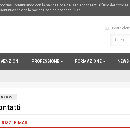
i cookies. Continuando con la navigazione del sito acconsenti all'uso dei cookies
 Continuando con la navigazione ne consenti l'uso.
Posta elett
VENZIONI
PROFESSIONE
FORMAZIONE
NEWS
AZIONI
ontatti
IRIZZI E-MAIL