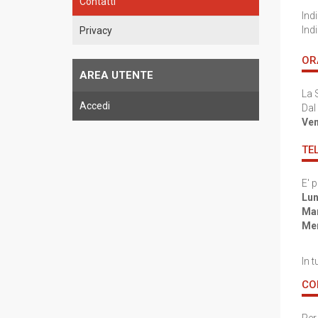
Contatti
Ind
Ind
Privacy
OR
AREA UTENTE
La S
Accedi
Dal
Ve
TE
E' 
Lun
Mar
Me
In t
CO
Per