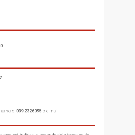
00
7
al numero:
039.2326095
o e-mail.
i seguenti indirizzi, a seconda della tematica da