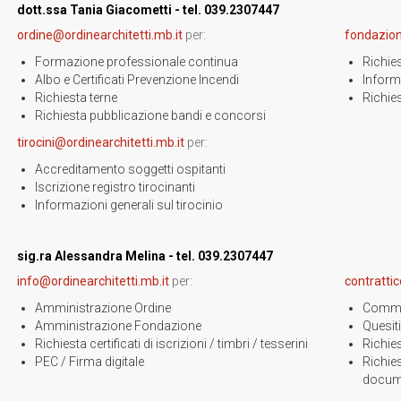
dott.ssa Tania Giacometti - tel. 039.2307447
ordine@ordinearchitetti.mb.it
per:
fondazion
Formazione professionale continua
Richie
Albo e Certificati Prevenzione Incendi
Inform
Richiesta terne
Richies
Richiesta pubblicazione bandi e concorsi
tirocini@ordinearchitetti.mb.it
per:
Accreditamento soggetti ospitanti
Iscrizione registro tirocinanti
Informazioni generali sul tirocinio
sig.ra Alessandra Melina - tel. 039.2307447
info@ordinearchitetti.mb.it
per:
contratti
Amministrazione Ordine
Commis
Amministrazione Fondazione
Quesiti 
Richiesta certificati di iscrizioni / timbri / tesserini
Richie
PEC / Firma digitale
Richies
docum