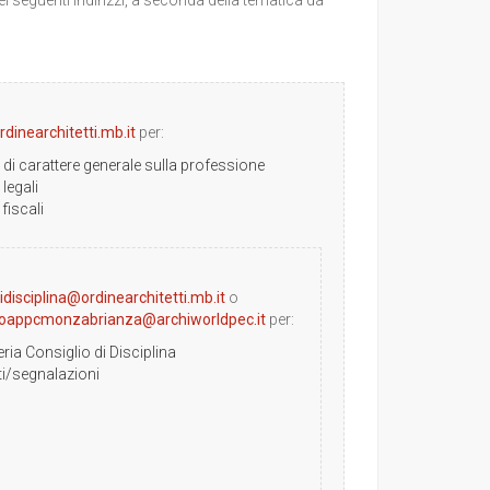
dinearchitetti.mb.it
per:
 di carattere generale sulla professione
 legali
 fiscali
idisciplina@ordinearchitetti.mb.it
o
a.oappcmonzabrianza@archiworldpec.it
per:
ria Consiglio di Disciplina
i/segnalazioni