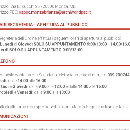
irizzo: Via B. Zucchi 25 - 20900 Monza, MB
irizzo PEC:
oappc.monzabrianza@archiworldpec.it
ARI SEGRETERIA - APERTURA AL PUBBLICO
egreteria dell'Ordine effettua i seguenti orari di apertura al pubblico:
Lunedì
al
Giovedì SOLO SU APPUNTAMENTO
9:00/13:00 - 14.00/16.
nerdì SOLO SU APPUNTAMENTO
9:00/13:00
LEFONO
possibile contattare la Segreteria telefonicamente al numero
039.230744
edì
: dalle
14:00
alle
16:00
tedì
e
Giovedì
: dalle
9:00
alle
13:00
e
dalle
14:00
alle
16:00
rcoledì
e
Venerdì
: dalle
9:00
alle
13:00
utti gli altri orari è sempre possibile contattare la Segreteria tramite fax 
MUNICAZIONI
 le comunicazioni tramite posta elettronica è necessario utilizzare uno de