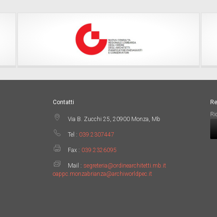
Contatti
Re
Ri
Via B. Zucchi 25, 20900 Monza, Mb
Tel :
039.2307447
Fax :
039.2326095
Mail :
segreteria@ordinearchitetti.mb.it
oappc.monzabrianza@archiworldpec.it