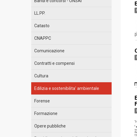
Bandi e concorsi - ONSAI
E
LL.PP.
Catasto
CNAPPC
C
Comunicazione
Contratti e compensi
Cultura
Edilizia e sostenibilita' ambientale
Forense
Formazione
Opere pubbliche