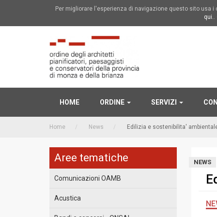
Per migliorare l'esperienza di navigazione questo sito usa 
qui.
.
HOME
ORDINE
SERVIZI
CON
Home
News
Edilizia e sostenibilita' ambiental
Aree tematiche
NEWS
Ed
Comunicazioni OAMB
Acustica
NE