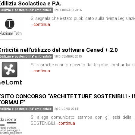
dilizia Scolastica e P.A.
Edilizia e sostenibilita' ambientale
29 FEBBRAIO 2016
Si segnala che è stato pubblicato sulla rivista Legislaz
...continua
riticità nell'utilizzo del software Cened + 2.0
Edilizia e sostenibilita' ambientale
18 DICEMBRE 2015
Si trasmette quanto ricevuto da Regione Lombardia in m
...continua
ESITO CONCORSO “ARCHITETTURE SOSTENIBILI - I
FORMALE”
Edilizia e sostenibilita' ambientale
26 GIUGNO 2014
Si allega comunicato stampa con gli esiti dell
SOSTENIBILI
...continua