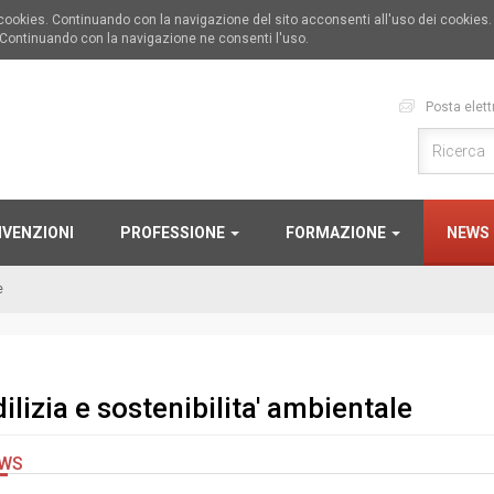
i cookies. Continuando con la navigazione del sito acconsenti all'uso dei cookies
 Continuando con la navigazione ne consenti l'uso.
Posta elett
VENZIONI
PROFESSIONE
FORMAZIONE
NEWS
e
ilizia e sostenibilita' ambientale
WS