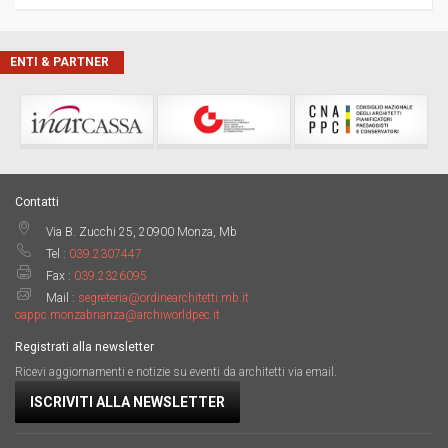
ENTI & PARTNER
Contatti
Via B. Zucchi 25, 20900 Monza, Mb
Tel :
039.2307447
Fax :
039.2326095
Mail :
segreteria@ordinearchitetti.mb.it
oappc.monzabrianza@archiworldpec.it
Registrati alla newsletter
Ricevi aggiornamenti e notizie su eventi da architetti via email.
ISCRIVITI ALLA NEWSLETTER