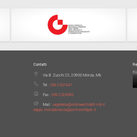
Contatti
Re
Ri
Via B. Zucchi 25, 20900 Monza, Mb
Tel :
039.2307447
Fax :
039.2326095
Mail :
segreteria@ordinearchitetti.mb.it
oappc.monzabrianza@archiworldpec.it