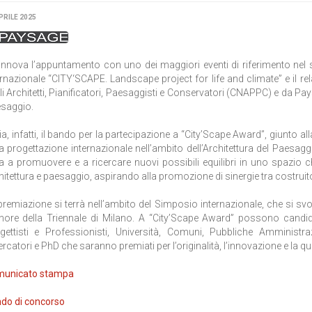
PRILE 2025
rinnova l’appuntamento con uno dei maggiori eventi di riferimento nel s
ernazionale “CITY‘SCAPE. Landscape project for life and climate” e il r
li Architetti, Pianificatori, Paesaggisti e Conservatori (CNAPPC) e da Pa
saggio.
via, infatti, il bando per la partecipazione a “City’Scape Award”, giunto al
la progettazione internazionale nell’ambito dell’Architettura del Paesagg
a a promuovere e a ricercare nuovi possibili equilibri in uno spazio c
hitettura e paesaggio, aspirando alla promozione di sinergie tra costruito
premiazione si terrà nell’ambito del Simposio internazionale, che si svo
nore della Triennale di Milano. A “City’Scape Award” possono candidar
gettisti e Professionisti, Università, Comuni, Pubbliche Amministra
rcatori e PhD che saranno premiati per l’originalità, l’innovazione e la qua
unicato stampa
do di concorso