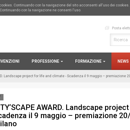
i cookies. Continuando con la navigazione del sito acconsenti all'uso dei cookies
 Continuando con la navigazione ne consenti l'uso.
Posta elett
VENZIONI
PROFESSIONE
FORMAZIONE
NEWS
Landscape project for life and climate - Scadenza il 9 maggio – premiazione 2
'
ITY‘SCAPE AWARD. Landscape project fo
cadenza il 9 maggio – premiazione 20/
ilano