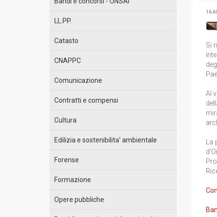
Bandi e concorsi - ONSAI
16 A
LL.PP.
Catasto
Si 
int
CNAPPC
deg
Pae
Comunicazione
Al 
Contratti e compensi
del
mir
Cultura
arc
Edilizia e sostenibilita' ambientale
La 
d’O
Forense
Pro
Rice
Formazione
Com
Opere pubbliche
Ban