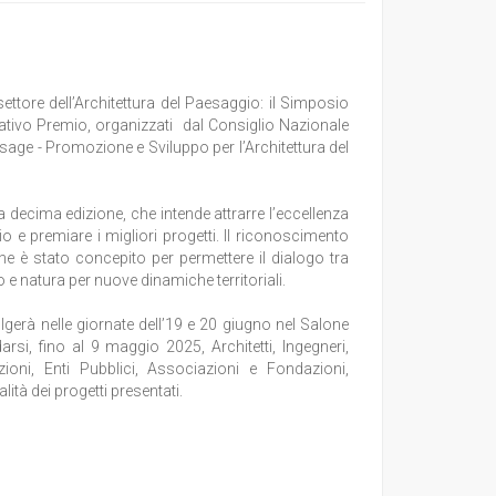
ettore dell’Architettura del Paesaggio: il Simposio
elativo Premio, organizzati dal Consiglio Nazionale
ysage - Promozione e Sviluppo per l’Architettura del
la decima edizione, che intende attrarre l’eccellenza
io e premiare i migliori progetti. Il riconoscimento
he è stato concepito per permettere il dialogo tra
 e natura per nuove dinamiche territoriali.
lgerà nelle giornate dell’19 e 20 giugno nel Salone
si, fino al 9 maggio 2025, Architetti, Ingegneri,
zioni, Enti Pubblici, Associazioni e Fondazioni,
lità dei progetti presentati.