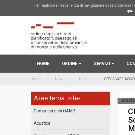
Per migliorare l'esperienza di navigazione questo sito usa 
qui.
.
HOME
ORDINE
SERVIZI
CON
Home
News
Utilita'
CITY‘SCAPE AWARD. 
Aree tematiche
UTILITA
C
Comunicazioni OAMB
S
Acustica
M