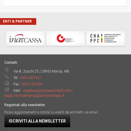
ENTI & PARTNER
Contatti
Via B. Zucchi 25, 20900 Monza, Mb
Tel :
039.2307447
Fax :
039.2326095
Mail :
segreteria@ordinearchitetti.mb.it
oappc.monzabrianza@archiworldpec.it
Registrati alla newsletter
Ricevi aggiornamenti e notizie su eventi da architetti via email.
ISCRIVITI ALLA NEWSLETTER