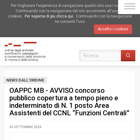
Per migliorare l'esperienza di navigazione questo sito usa i cookies.
Continuando con la navigazione del sito acconsenti all'uso dei
cookies.
Per saperne di piu clicca qui.
. Continuando con la navigazione
ne consenti l'uso.
Accetto i cookies
NEWS DALL'ORDINE
OAPPC MB - AVVISO concorso
pubblico copertura a tempo pieno e
indeterminato di N. 1 posto Area
Assistenti del CCNL “Funzioni Centrali”
30 SETTEMBRE 2024