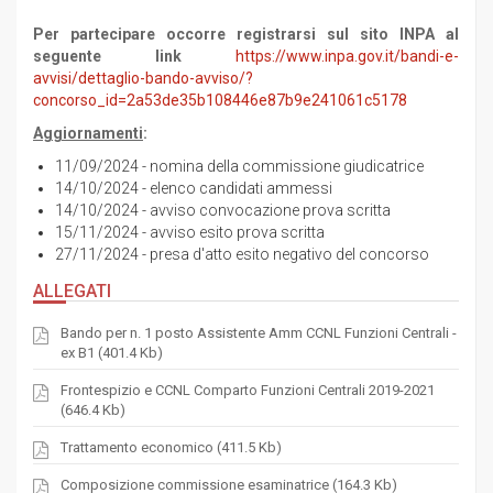
Per partecipare occorre registrarsi sul sito INPA al
seguente link
https://www.inpa.gov.it/bandi-e-
avvisi/dettaglio-bando-avviso/?
concorso_id=2a53de35b108446e87b9e241061c5178
Aggiornamenti
:
11/09/2024 - nomina della commissione giudicatrice
14/10/2024 - elenco candidati ammessi
14/10/2024 - avviso convocazione prova scritta
15/11/2024 - avviso esito prova scritta
27/11/2024 - presa d'atto esito negativo del concorso
ALLEGATI
Bando per n. 1 posto Assistente Amm CCNL Funzioni Centrali -
ex B1 (401.4 Kb)
Frontespizio e CCNL Comparto Funzioni Centrali 2019-2021
(646.4 Kb)
Trattamento economico (411.5 Kb)
Composizione commissione esaminatrice (164.3 Kb)