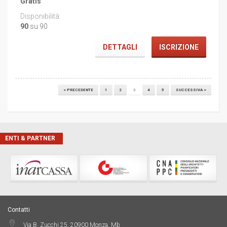
Gratis
90
su 90
DETTAGLI
ISCRIZIONE
< PRECEDENTE
1
2
3
4
5
SUCCESSIVA >
ENTI & PARTNER
Contatti
Via B. Zucchi 25, 20900 Monza, Mb