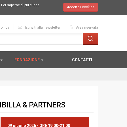
.
Per saperne di piu clicca
Accetto i cookies
ronica
Iscriviti alla newsletter
Area riservata
FONDAZIONE
CONTATTI
BILLA & PARTNERS
09 giugno 2026
- ORE 19:00-21:00