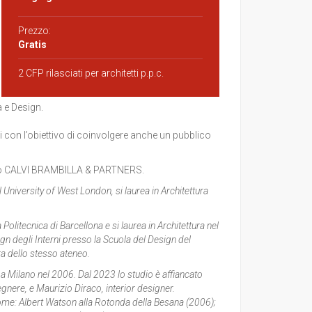
Prezzo:
Gratis
2 CFP rilasciati per architetti p.p.c.
 e Design.
i con l’obiettivo di coinvolgere anche un pubblico
dio CALVI BRAMBILLA & PARTNERS.
l University of West London, si laurea in Architettura
Politecnica di Barcellona e si laurea in Architettura nel
ign degli Interni presso la Scuola del Design del
ra dello stesso ateneo.
a Milano nel 2006. Dal 2023 lo studio è affiancato
gnere, e Maurizio Diraco, interior designer.
 come: Albert Watson alla Rotonda della Besana (2006);