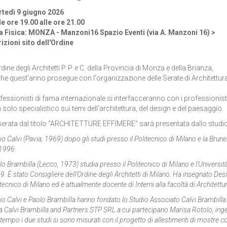
tedì 9 giugno 2026
le ore 19.00 alle ore 21.00
a Fisica: MONZA - Manzoni16 Spazio Eventi (via A. Manzoni 16) >
rizioni sito dell'Ordine
dine degli Architetti P. P. e C. della Provincia di Monza e della Brianza,
he quest'anno prosegue con l'organizzazione delle Serate di Architettura
fessionisti di fama internazionale si interfacceranno con i professionist
 solo specialistico sui temi dell’architettura, del design e del paesaggio.
serata dal titolo "ARCHITETTURE EFFIMERE" sarà presentata dallo stu
o Calvi (Pavia, 1969) dopo gli studi presso il Politecnico di Milano e la Brune
 1996.
o Brambilla (Lecco, 1973) studia presso il Politecnico di Milano e l'Università 
. È stato Consigliere dell'Ordine degli Architetti di Milano. Ha insegnato Des
tecnico di Milano ed è attualmente docente di Interni alla facoltà di Architettu
o Calvi e Paolo Brambilla hanno fondato lo Studio Associato Calvi Brambilla 
a Calvi Brambilla and Partners STP SRL a cui partecipano Marisa Rotolo, inge
tempo i due studi si sono misurati con il progetto di allestimenti di mostre