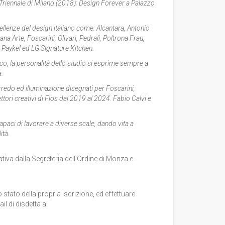
a Triennale di Milano (2018); Design Forever a Palazzo
llenze del design italiano come: Alcantara, Antonio
na Arte, Foscarini, Olivari, Pedrali, Poltrona Frau,
& Paykel ed LG Signature Kitchen.
ico, la personalità dello studio si esprime sempre a
.
redo ed illuminazione disegnati per Foscarini,
tori creativi di Flos dal 2019 al 2024. Fabio Calvi e
apaci di lavorare a diverse scale, dando vita a
ità.
iva dalla Segreteria dell'Ordine di Monza e
 stato della propria iscrizione, ed effettuare
il di disdetta a: