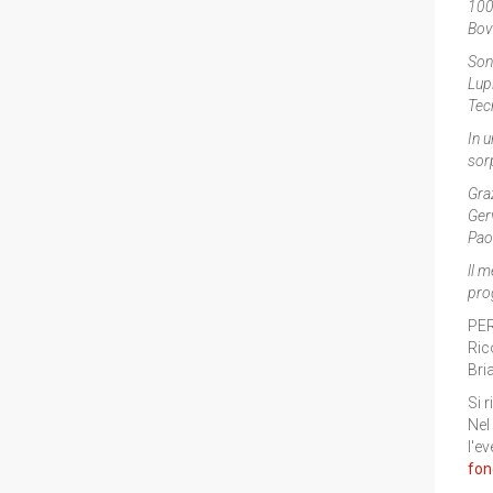
100x
Bov
Sono
Lupi
Tecn
In u
sor
Graz
Gerv
Paol
ll m
prog
PER
Ric
Bri
Si 
Nel
l'ev
fon