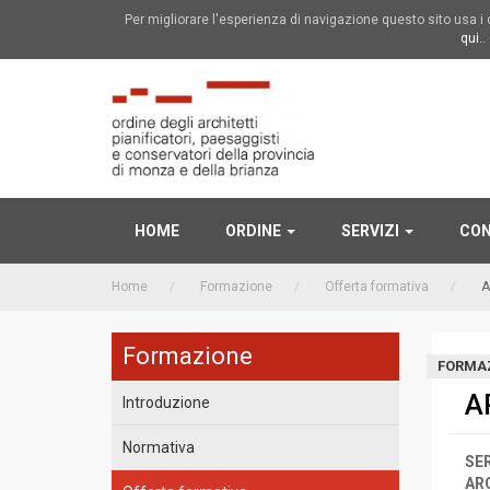
Per migliorare l'esperienza di navigazione questo sito usa 
qui.
.
HOME
ORDINE
SERVIZI
CON
Home
Formazione
Offerta formativa
A
Formazione
FORMA
A
Introduzione
Normativa
SE
AR