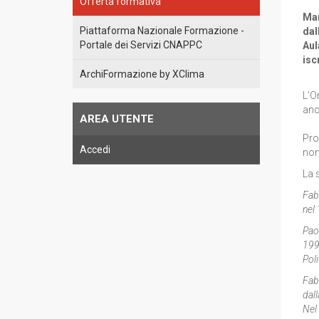
Offerta formativa
Mar
Piattaforma Nazionale Formazione -
dal
Portale dei Servizi CNAPPC
Aul
isc
ArchiFormazione by XClima
L’Or
anc
AREA UTENTE
Pro
Accedi
non
La 
Fabi
nel
Paol
1999
Poli
Fabi
dall
Nel 