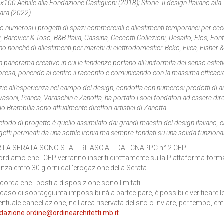
100 Achille alla Fondazione Castiglioni (2018); Storie. Il design Italiano all
ara (2022).
 numerosi i progetti di spazi commerciali e allestimenti temporanei per ecce
, Barovier & Toso, B&B Italia, Cassina, Ceccotti Collezioni, Desalto, Flos, Fonta
o nonché di allestimenti per marchi di elettrodomestici: Beko, Elica, Fisher 
n panorama creativo in cui le tendenze portano all'uniformita del senso estet
presa, ponendo al centro il racconto e comunicando con la massima efficacia
ie all'esperienza nel campo del design, condotta con numerosi prodotti di ar
asoni, Pianca, Varaschin e Zanotta, ha portato i soci fondatori ad essere diret
o Brambilla sono attualmente direttori artistici di Zanotta.
etodo di progetto è quello assimilato dai grandi maestri del design italiano, c
etti permeati da una sottile ironia ma sempre fondati su una solida funzional
 LA SERATA SONO STATI RILASCIATI DAL CNAPPC n° 2 CFP
ordiamo che i CFP verranno inseriti direttamente sulla Piattaforma format
anza entro 30 giorni dall'erogazione della Serata.
ricorda che i posti a disposizione sono limitati.
 caso di sopraggiunta impossibilità a partecipare, è possibile verificare lo
entuale cancellazione, nell'area riservata del sito o inviare, per tempo, ema
dazione.ordine@ordinearchitetti.mb.it