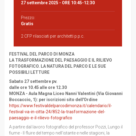
27 settembre 2025
- ORE 10:45-12:30
Prezzo:
Gratis
2 CFP rilasciati per architetti p.p.c.
FESTIVAL DEL PARCO DI MONZA
LA TRASFORMAZIONE DEL PAESAGGIO E IL RILIEVO
FOTOGRAFICO. LA NATURA DEL PARCO E LE SUE
POSSIBILI LETTURE
Sabato 27 settembre pv.
dalle ore 10.45 alle ore 12.30
MONZA - Aula Magna Liceo Nanni Valentini (Via Giovanni
Boccaccio, 1): per iscrizioni sito dell'Ordine
https://www.festivaldelparcodimonza.it/calendario/il-
festival-va-in-citta-24/852-la-trasformazione-del-
paesaggio-e-il-rilievo-fotografico
A partire dal lavoro fotografico del professor Pozzi, Lungo il
fiume - Il fluire del tempo nell’istante e nelle stagioni, la