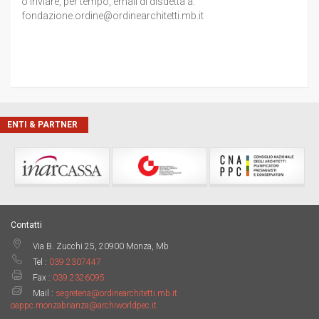
o inviare, per tempo, email di disdetta a:
fondazione.ordine@ordinearchitetti.mb.it
ENTI & PARTNER
Contatti
Via B. Zucchi 25, 20900 Monza, Mb
Tel :
039.2307447
Fax :
039.2326095
Mail :
segreteria@ordinearchitetti.mb.it
oappc.monzabrianza@archiworldpec.it