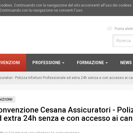
i cookies. Continuando con la navigazione del sito acconsenti all'uso dei cookies
 Continuando con la navigazione ne consenti l'uso.
Posta elett
VENZIONI
PROFESSIONE
FORMAZIONE
NEWS
atori - Polizza Infortuni Professionale ed extra 24h senza e con accesso ai can
NZIONI
onvenzione Cesana Assicuratori - Poliz
 extra 24h senza e con accesso ai cant
ettua il login per visualizzare la convenzione