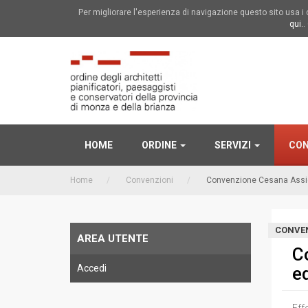
Per migliorare l'esperienza di navigazione questo sito usa 
qui.
.
HOME
ORDINE
SERVIZI
CON
Home
Convenzioni
Convenzione Cesana Assicur
CONVE
AREA UTENTE
C
Accedi
ed
Eff