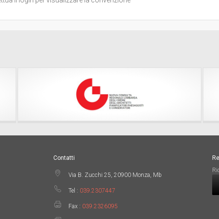
Contatti
Re
Ri
Via B. Zucchi 25, 20900 Monza, Mb
Tel :
039.2307447
Fax :
039.2326095