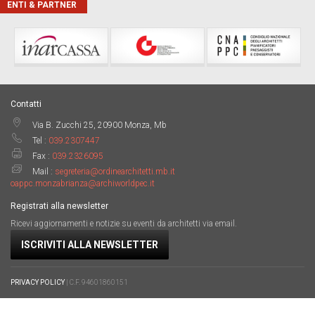
ENTI & PARTNER
Contatti
Via B. Zucchi 25, 20900 Monza, Mb
Tel :
039.2307447
Fax :
039.2326095
Mail :
segreteria@ordinearchitetti.mb.it
oappc.monzabrianza@archiworldpec.it
Registrati alla newsletter
Ricevi aggiornamenti e notizie su eventi da architetti via email.
ISCRIVITI ALLA NEWSLETTER
PRIVACY POLICY
| C.F. 94601860151