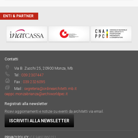
ENTI & PARTNER
Contatti
Via B. Zucchi 25, 20900 Monza, Mb
Tel :
039.2307447
Fax :
039.2326095
Mail :
segreteria@ordinearchitetti.mb.it
oappc.monzabrianza@archiworldpec.it
Registrati alla newsletter
Ricevi aggiornamenti e notizie su eventi da architetti via email.
ISCRIVITI ALLA NEWSLETTER
PRIVACY POLICY
| C.F. 94601860151