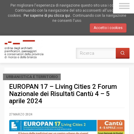
Per migliorare l'esperienza di navigazione questo sito usa i cookies.
Continuando con la navigazione del sito acconsenti all'uso dei
cookies.
Per saperne di piu clicca qui.
. Continuando con la navigazione
ne consenti l'uso.
Accetto i cookies
URBANISTICA E TERRITORIO
EUROPAN 17 – Living Cities 2 Forum
Nazionale dei Risultati Cantù 4 – 5
aprile 2024
27 MARZO 2024