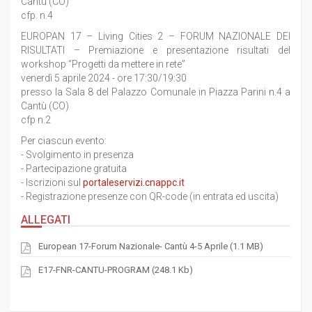
Cantù (CO)
cfp. n.4
EUROPAN 17 – Living Cities 2 – FORUM NAZIONALE DEI
RISULTATI – Premiazione e presentazione risultati del
workshop “Progetti da mettere in rete”
venerdì 5 aprile 2024 - ore 17:30/19:30
presso la Sala 8 del Palazzo Comunale in Piazza Parini n.4 a
Cantù (CO)
cfp n.2
Per ciascun evento:
- Svolgimento in presenza
- Partecipazione gratuita
- Iscrizioni sul
portaleservizi.cnappc.it
- Registrazione presenze con QR-code (in entrata ed uscita)
ALLEGATI
European 17-Forum Nazionale- Cantù 4-5 Aprile (1.1 MB)
E17-FNR-CANTU-PROGRAM (248.1 Kb)