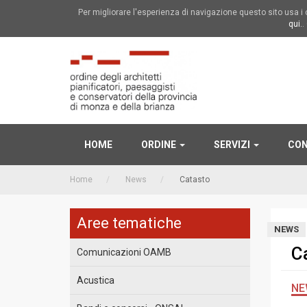
Per migliorare l'esperienza di navigazione questo sito usa 
qui.
.
HOME
ORDINE
SERVIZI
CON
Home
News
Catasto
Aree tematiche
NEWS
C
Comunicazioni OAMB
Acustica
NE