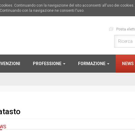
i cookies. Continuando con la navigazione del sito acconsenti all'uso dei cookies
 Continuando con la navigazione ne consenti l'uso.
Posta elett
VENZIONI
PROFESSIONE
FORMAZIONE
NEWS
atasto
WS