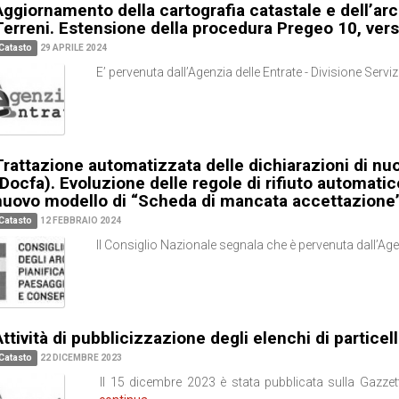
Aggiornamento della cartografia catastale e dell’arc
Terreni. Estensione della procedura Pregeo 10, vers
Catasto
29 APRILE 2024
E’ pervenuta dall’Agenzia delle Entrate - Divisione Servizi
Trattazione automatizzata delle dichiarazioni di nu
(Docfa). Evoluzione delle regole di rifiuto automatic
nuovo modello di “Scheda di mancata accettazione
Catasto
12 FEBBRAIO 2024
Il Consiglio Nazionale segnala che è pervenuta dall’Agenz
ttività di pubblicizzazione degli elenchi di particell
Catasto
22 DICEMBRE 2023
Il 15 dicembre 2023 è stata pubblicata sulla Gazzet