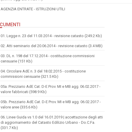
AGENZIA ENTRATE - ISTRUZIONI UTILI
CUMENTI
01. Legge n. 23 del 11.03.2014 - revisione catasto (249.2 Kb)
02. Atti seminario del 20.06.2014 - revisione catasto (3.4 MB)
03. DL n. 198 del 17.12.2014 - costituzione commissioni
censuarie (151 Kb)
04. Circolare AdE n. 3 del 18.02.2015 - costituzione
commissioni censuarie (321.5 Kb)
05a. Prezziario AdE Cat. D-E Prov. MI e MB agg. 06.02.2017 -
valore fabbricati (598.9 Kb)
05b. Prezziario AdE Cat. D-E Prov. MI e MB agg. 06.02.2017 -
valore aree (335.6 Kb)
06. Linee Guida vs 1.0 del 16.01.2019 | accettazione degli atti
di aggiornamento del Catasto Edilizio Urbano - Do.C.Fa.
(331.7 Kb)