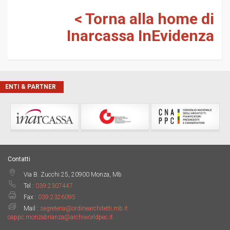
<
Torna alla home di
Inarcassa InEvidenza
ENTI & PARTNER
Contatti
Via B. Zucchi 25, 20900 Monza, Mb
Tel :
039.2307447
Fax :
039.2326095
Mail :
segreteria@ordinearchitetti.mb.it
oappc.monzabrianza@archiworldpec.it