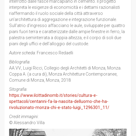
interrotto dalle fasce marcapiano in cemento. Il progetto
interpreta le esigenze di economicità e i dettami razionalisti
riaffermando il ruolo sociale della città attraverso
un’architettura di aggregazione e integrazione funzionale.
Sull’atrio d’ingresso affacciano le aule, sviluppate per quattro
piani fuori terra e caratterizzate dalle ampie finestre in ferro, la
palestra seminterrata a doppia altezza, e il corpo di soli due
piani degli uffici e dell’alloggio del custode.
Autore scheda
: Francesco Redaelli
Bibliografia
:
AA.VV., Luigi Ricci, Collegio degli Architetti di Monza, Monza.
Coppa A. (a cura di), Monza Architetture Contemporanee,
Comune di Monza, Monza, 2018
Sitografia
:
https://www.ilcittadinomb.it/stories/cultura-e-
spettacoli/centanni-fa-la-nascita-delluomo-che-ha-
rivoluzionato-monza-chi-e-stato-luigi_1296301_11/
Credit immagini
:
© Alessandro Villa