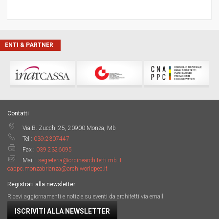
ENTI & PARTNER
Contatti
Via B. Zucchi 25, 20900 Monza, Mb
Tel :
039.2307447
Fax :
039.2326095
Mail :
segreteria@ordinearchitetti.mb.it
oappc.monzabrianza@archiworldpec.it
Registrati alla newsletter
Ricevi aggiornamenti e notizie su eventi da architetti via email.
ISCRIVITI ALLA NEWSLETTER